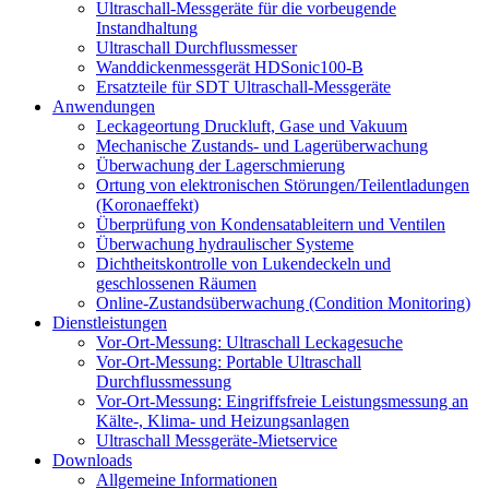
Wanddickenmessung
Ultraschall-Messgeräte für die vorbeugende
Instandhaltung
Ultraschall Durchflussmesser
Wanddickenmessgerät HDSonic100-B
Ersatzteile für SDT Ultraschall-Messgeräte
Anwendungen
Leckageortung Druckluft, Gase und Vakuum
Mechanische Zustands- und Lagerüberwachung
Überwachung der Lagerschmierung
Ortung von elektronischen Störungen/Teilentladungen
(Koronaeffekt)
Überprüfung von Kondensatableitern und Ventilen
Überwachung hydraulischer Systeme
Dichtheitskontrolle von Lukendeckeln und
geschlossenen Räumen
Online-Zustandsüberwachung (Condition Monitoring)
Dienstleistungen
Vor-Ort-Messung: Ultraschall Leckagesuche
Vor-Ort-Messung: Portable Ultraschall
Durchflussmessung
Vor-Ort-Messung: Eingriffsfreie Leistungsmessung an
Kälte-, Klima- und Heizungsanlagen
Ultraschall Messgeräte-Mietservice
Downloads
Allgemeine Informationen