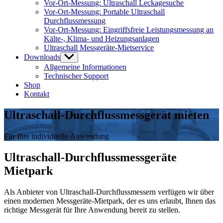
anzeigen
Vor-Ort-Messung: Ultraschall Leckagesuche
Vor-Ort-Messung: Portable Ultraschall
Durchflussmessung
Vor-Ort-Messung: Eingriffsfreie Leistungsmessung an
Kälte-, Klima- und Heizungsanlagen
Ultraschall Messgeräte-Mietservice
Downloads
Untermenü
anzeigen
Allgemeine Informationen
Technischer Support
Shop
Kontakt
Ultraschall-Durchflussmessgerät mieten
Für Ihre individuelle Anwendung
Ultraschall-Durchflussmessgeräte
Mietpark
Als Anbieter von Ultraschall-Durchflussmessern verfügen wir über
einen modernen Messgeräte-Mietpark, der es uns erlaubt, Ihnen das
richtige Messgerät für Ihre Anwendung bereit zu stellen.