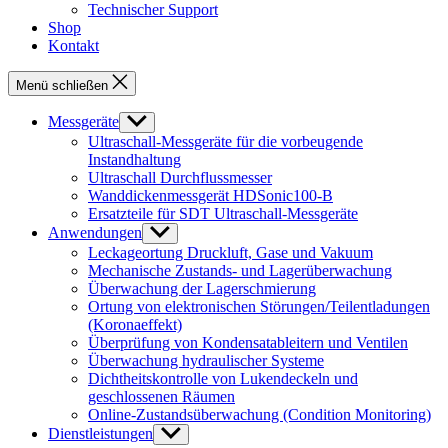
Technischer Support
Shop
Kontakt
Menü schließen
Messgeräte
Untermenü
anzeigen
Ultraschall-Messgeräte für die vorbeugende
Instandhaltung
Ultraschall Durchflussmesser
Wanddickenmessgerät HDSonic100-B
Ersatzteile für SDT Ultraschall-Messgeräte
Anwendungen
Untermenü
anzeigen
Leckageortung Druckluft, Gase und Vakuum
Mechanische Zustands- und Lagerüberwachung
Überwachung der Lagerschmierung
Ortung von elektronischen Störungen/Teilentladungen
(Koronaeffekt)
Überprüfung von Kondensatableitern und Ventilen
Überwachung hydraulischer Systeme
Dichtheitskontrolle von Lukendeckeln und
geschlossenen Räumen
Online-Zustandsüberwachung (Condition Monitoring)
Dienstleistungen
Untermenü