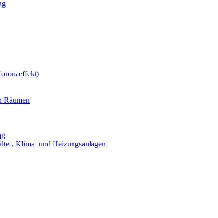
ng
oronaeffekt)
en Räumen
ng
älte-, Klima- und Heizungsanlagen