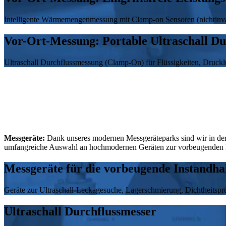
Intelligente Wärmemengenmessung mit Clamp-on Sensoren (nichtinva
Vor-Ort-Messung: Portable Ultraschall D
Ultraschall Durchflussmessung (Clamp-On) für Flüssigkeiten, Druc
Messgeräte:
Dank unseres modernen Messgeräteparks sind wir in der 
umfangreiche Auswahl an hochmodernen Geräten zur vorbeugenden In
Messgeräte für die vorbeugende Instandha
Geräte zur Ultraschall-Leckagesuche, Lagerschmierung, Dichtheitsp
Ultraschall Durchflussmesser