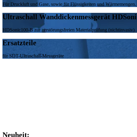
Für Druckluft und Gase, sowie für Flüssigkeiten und Wärmemengen.
Ultraschall Wanddickenmessgerät HDSon
HDSonic100-B zur zerstörungsfreien Materialprüfung (nichtinvasiv)
Ersatzteile
für SDT-Ultraschall-Messgeräte
Neuheit: