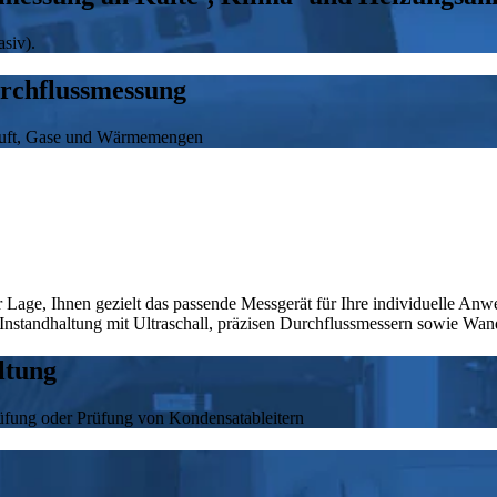
siv).
urchflussmessung
kluft, Gase und Wärmemengen
Lage, Ihnen gezielt das passende Messgerät für Ihre individuelle Anwe
standhaltung mit Ultraschall, präzisen Durchflussmessern sowie Wan
ltung
rüfung oder Prüfung von Kondensatableitern