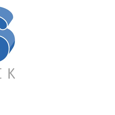
Ultraschall-
Leckageortung,
Durchflussmesser,
Wanddickenmessung