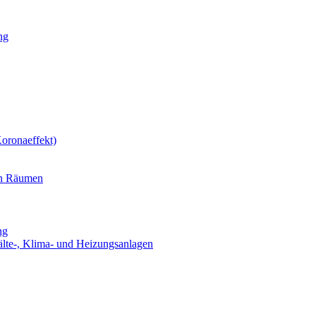
ng
oronaeffekt)
en Räumen
ng
älte-, Klima- und Heizungsanlagen