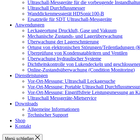
Ultraschall-Messgeräte für die vorbeugende Instandhaltu
Ultraschall Durchflussmesser
Wanddickenmessgerät HDSonic100-B
Ersatzteile für SDT Ultraschall-Messgeräte
Anwendungen
Leckageortung Druckluft, Gase und Vakuum
Mechanische Zustands- und Lagerüberwachung
Überwachung der Lagerschmierung
Ortung von elektronischen Störungen/Teilentladungen (K
Überprüfung von Kondensatableitern und Ventilen
Überwachung hydraulischer Systeme
Dichtheitskontrolle von Lukendeckeln und geschlossen
Online-Zustandsüberwachung (Condition Monitoring)
Dienstleistungen
Vor-Ort-Messung: Ultraschall Leckagesuche
Vor-Ort-Messung: Portable Ultraschall Durchflussmessu
Vor-Ort-Messung: Eingriffsfreie Leistungsmessung an K
Ultraschall Messgeräte-Mietservice
Downloads
Allgemeine Informationen
Technischer Support
Shop
Kontakt
Menü schließen