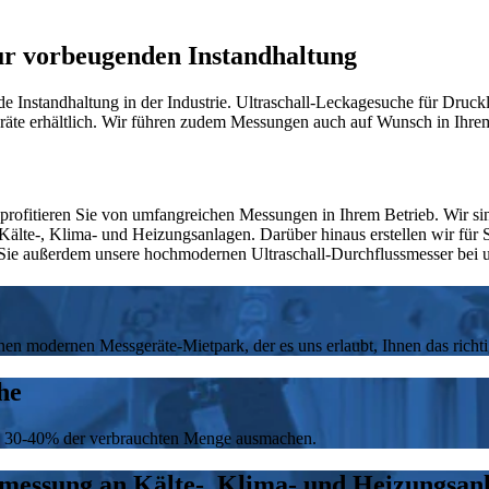
zur vorbeugenden Instandhaltung
 Instandhaltung in der Industrie. Ultraschall-Leckagesuche für Druckl
räte erhältlich. Wir führen zudem Messungen auch auf Wunsch in Ihrem
fitieren Sie von umfangreichen Messungen in Ihrem Betrieb. Wir sind 
 Kälte-, Klima- und Heizungsanlagen. Darüber hinaus erstellen wir fü
 Sie außerdem unsere hochmodernen Ultraschall-Durchflussmesser bei u
en modernen Messgeräte-Mietpark, der es uns erlaubt, Ihnen das richti
he
en 30-40% der verbrauchten Menge ausmachen.
smessung an Kälte-, Klima- und Heizungsan