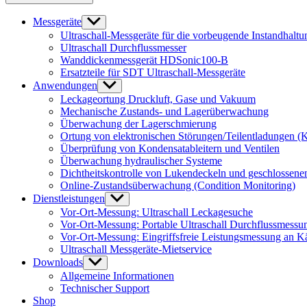
Messgeräte
Untermenü
anzeigen
Ultraschall-Messgeräte für die vorbeugende Instandhaltu
Ultraschall Durchflussmesser
Wanddickenmessgerät HDSonic100-B
Ersatzteile für SDT Ultraschall-Messgeräte
Anwendungen
Untermenü
anzeigen
Leckageortung Druckluft, Gase und Vakuum
Mechanische Zustands- und Lagerüberwachung
Überwachung der Lagerschmierung
Ortung von elektronischen Störungen/Teilentladungen (K
Überprüfung von Kondensatableitern und Ventilen
Überwachung hydraulischer Systeme
Dichtheitskontrolle von Lukendeckeln und geschlossen
Online-Zustandsüberwachung (Condition Monitoring)
Dienstleistungen
Untermenü
anzeigen
Vor-Ort-Messung: Ultraschall Leckagesuche
Vor-Ort-Messung: Portable Ultraschall Durchflussmessu
Vor-Ort-Messung: Eingriffsfreie Leistungsmessung an K
Ultraschall Messgeräte-Mietservice
Downloads
Untermenü
anzeigen
Allgemeine Informationen
Technischer Support
Shop