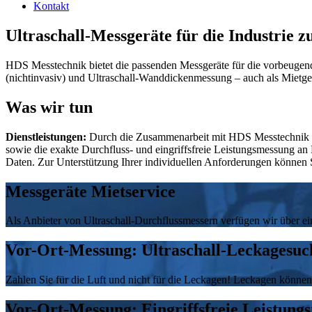
Kontakt
Ultraschall-Messgeräte für die Industrie 
HDS Messtechnik bietet die passenden Messgeräte für die vorbeugende
(nichtinvasiv) und Ultraschall-Wanddickenmessung – auch als Mietge
Was wir tun
Dienstleistungen:
Durch die Zusammenarbeit mit HDS Messtechnik pro
sowie die exakte Durchfluss- und eingriffsfreie Leistungsmessung an
Daten. Zur Unterstützung Ihrer individuellen Anforderungen können
Messgeräte Mietservice
Als Anbieter von Ultraschall-Durchflussmessern verfügen wir über ein
Vor-Ort-Messung: Ultraschall-Leckagesuc
Zahlen Sie für die Luft und nicht für die Leckagen! Leckagen könn
Vor-Ort-Messung: Eingriffsfreie Leistung